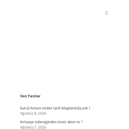
Sidebar
Son Yazılar
betxper giriş
Kut-ül Amare neden tarih kitaplarında yok ?
Ağustos 8, 2026
Kırtasiye ödeneğinden toner alınır mı ?
Ağustos 7, 2026