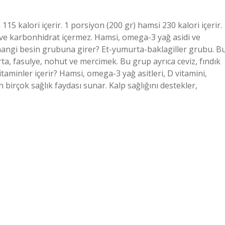
 kalori içerir. 1 porsiyon (200 gr) hamsi 230 kalori içerir.
ve karbonhidrat içermez. Hamsi, omega-3 yağ asidi ve
lık hangi besin grubuna girer? Et-yumurta-baklagiller grubu. B
rta, fasulye, nohut ve mercimek. Bu grup ayrıca ceviz, fındık
vitaminler içerir? Hamsi, omega-3 yağ asitleri, D vitamini,
 birçok sağlık faydası sunar. Kalp sağlığını destekler,