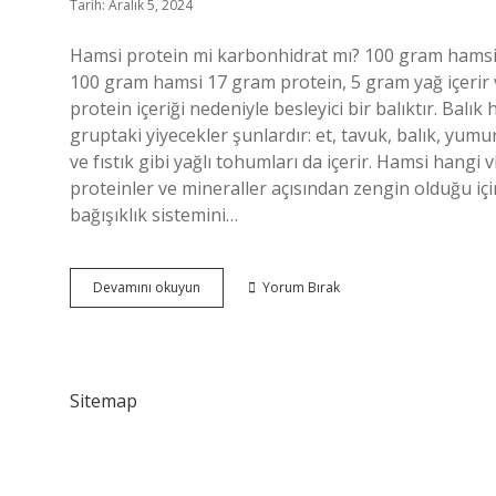
Tarih: Aralık 5, 2024
Hamsi protein mi karbonhidrat mı? 100 gram hamsi 115
100 gram hamsi 17 gram protein, 5 gram yağ içerir 
protein içeriği nedeniyle besleyici bir balıktır. Ba
gruptaki yiyecekler şunlardır: et, tavuk, balık, yumu
ve fıstık gibi yağlı tohumları da içerir. Hamsi hangi 
proteinler ve mineraller açısından zengin olduğu için
bağışıklık sistemini…
Hamsi
Devamını okuyun
Yorum Bırak
Hangi
Besin
Grubuna
Girer
Sitemap