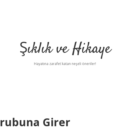
Şıklık ve Hikaye
Hayatına zarafet katan neşeli öneriler!
rubuna Girer