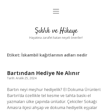
menüyü
Anasayfa
aç
Gizlilik Politikası
Şıklık ve Hikaye
Yasal Uyarı
Hayatına zarafet katan neşeli öneriler!
Hakkımızda
Etiket:
İskambil kağıtlarının adları nedir
Bartından Hediye Ne Alınır
Tarih: Aralık 25, 2024
Bartın neyi meşhur hediyelik? El Dokuma Ürünleri:
Bartın’da özellikle tel kesme ve tahta baskı el
yazmaları ülke çapında ünlüdür. Çekiciler Sokağı:
Amasra ilçesi ahşap ve dokuma hediyelik eşyalar