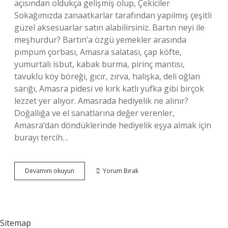
açısından oldukça gelişmiş olup, Çekiciler
Sokağımızda zanaatkarlar tarafından yapılmış çeşitli
güzel aksesuarlar satın alabilirsiniz. Bartın neyi ile
meşhurdur? Bartın’a özgü yemekler arasında
pımpum çorbası, Amasra salatası, çap köfte,
yumurtalı isbut, kabak burma, pirinç mantısı,
tavuklu köy böreği, gıcır, zırva, halişka, deli oğlan
sarığı, Amasra pidesi ve kırk katlı yufka gibi birçok
lezzet yer alıyor. Amasrada hediyelik ne alınır?
Doğallığa ve el sanatlarına değer verenler,
Amasra’dan döndüklerinde hediyelik eşya almak için
burayı tercih…
Bartından
Devamını okuyun
Yorum Bırak
Hediye
Ne
Alınır
Sitemap