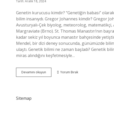
Tarih: Aralık 18, 2024
Genetin kurucusu kimdir? “Genetiğin babası” olara
bilim insanıydı. Gregor Johannes kimdir? Gregor 
Avusturyalı-Çek biyolog, meteorolog, matematikçi, A
Margraviate (Brno). St. Thomas Manastırı’nın başra
kadar sekiz yıl boyunca manastır bahçesinde yetiştirdi
Mendel, bir dizi deney sonucunda, günümüzde bilim i
ulaştı. Genetik bilimi ne zaman başladı? Genetik bili
miras alındığını keşfetmesiyle…
Genetik
Devamını okuyun
Yorum Bırak
Biliminin
Kurucusu
Kimdir
Sitemap