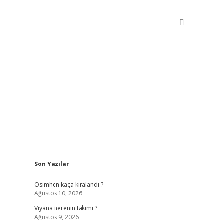
Sidebar
Son Yazılar
betxper giriş
Osimhen kaça kiralandı ?
Ağustos 10, 2026
Viyana nerenin takımı ?
Ağustos 9, 2026