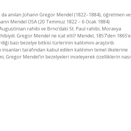
k da anılan Johann Gregor Mendel (1822–1884), öğretmen ve
Johann Mendel OSA (20 Temmuz 1822 – 6 Ocak 1884)
ugustinian rahibi ve Brno’daki St. Paul rahibi, Moravya
hibiydi. Gregor Mendel ne icat etti? Mendel, 1857’den 1865’e
ği bazı bezelye bitkisi türlerinin kalıtımını araştırdı.
nsanları tarafından kabul edilen kalıtımın temel ilkelerine
mi, Gregor Mendel’in bezelyeleri inceleyerek özelliklerin nası