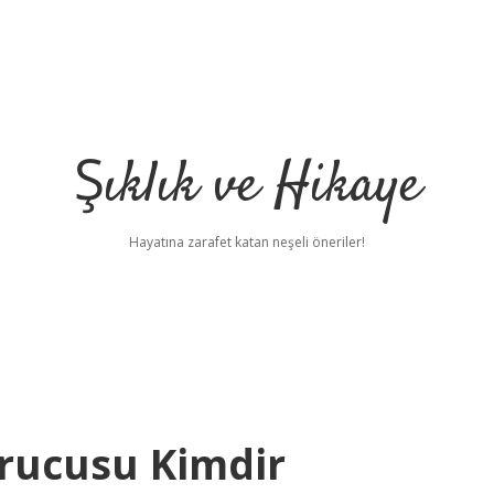
Şıklık ve Hikaye
Hayatına zarafet katan neşeli öneriler!
urucusu Kimdir