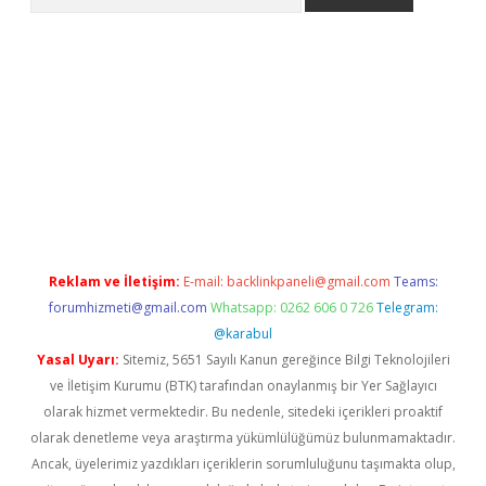
riş
Reklam ve İletişim:
E-mail:
backlinkpaneli@gmail.com
Teams:
forumhizmeti@gmail.com
Whatsapp: 0262 606 0 726
Telegram:
@karabul
Yasal Uyarı:
Sitemiz, 5651 Sayılı Kanun gereğince Bilgi Teknolojileri
ve İletişim Kurumu (BTK) tarafından onaylanmış bir Yer Sağlayıcı
olarak hizmet vermektedir. Bu nedenle, sitedeki içerikleri proaktif
olarak denetleme veya araştırma yükümlülüğümüz bulunmamaktadır.
Ancak, üyelerimiz yazdıkları içeriklerin sorumluluğunu taşımakta olup,