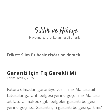
menüyü
Ornitorenk nasıl çoğalır ?
aç
Anasayfa
Şıklık ve Hikaye
Gizlilik Politikası
Hayatına zarafet katan neşeli öneriler!
Yasal Uyarı
Etiket:
Slim fit basic tişört ne demek
Garanti Için Fiş Gerekli Mi
Tarih: Ocak 7, 2025
Fatura olmadan garantiye verilir mi? Mallara ait
faturalar garanti belgesi yerine geçer mi? Mallara
ait fatura, makbuz gibi belgeler garanti belgesi
yerine geçmez. Garanti için garanti belgesi şart mı?