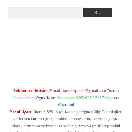
Arama
riş
Reklam ve İletişim:
E-mail:
backlinkpaneli@gmail.com
Teams:
forumhizmeti@gmail.com
Whatsapp: 0262 606 0 726
Telegram:
@karabul
Yasal Uyarı:
Sitemiz, 5651 Sayılı Kanun gereğince Bilgi Teknolojileri
ve İletişim Kurumu (BTK) tarafından onaylanmış bir Yer Sağlayıcı
olarak hizmet vermektedir. Bu nedenle, sitedeki içerikleri proaktif