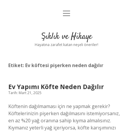
menüyü
Anasayfa
aç
Gizlilik Politikası
Şıklık ve Hikaye
Yasal Uyarı
Hayatına zarafet katan neşeli öneriler!
Hakkımızda
Etiket:
Ev köftesi pişerken neden dağılır
Ev Yapımı Köfte Neden Dağılır
Tarih: Mart 21, 2025
Köftenin dağılmaması için ne yapmak gerekir?
Köftelerinizin pişerken dağılmasını istemiyorsanız,
en az %20 yağ oranına sahip kıyma almalısınız.
Kıymanız yeterli yağ içeriyorsa, köfte karışımınızı