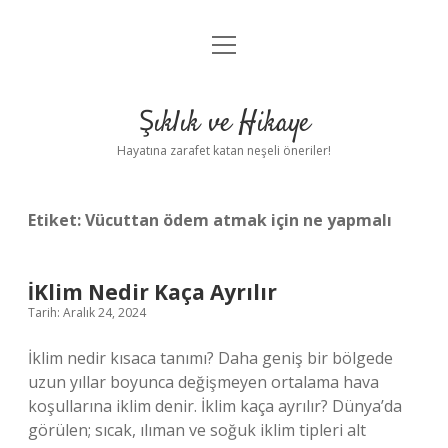
menüyü
Anasayfa
aç
Gizlilik Politikası
Şıklık ve Hikaye
Yasal Uyarı
Hayatına zarafet katan neşeli öneriler!
Hakkımızda
Etiket:
Vücuttan ödem atmak için ne yapmalı
İKlim Nedir Kaça Ayrılır
Tarih: Aralık 24, 2024
İklim nedir kısaca tanımı? Daha geniş bir bölgede
uzun yıllar boyunca değişmeyen ortalama hava
koşullarına iklim denir. İklim kaça ayrılır? Dünya’da
görülen; sıcak, ılıman ve soğuk iklim tipleri alt