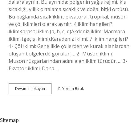
dallara ayrılır. Bu ayrımda; bölgenin yağış rejimi, kış
sıcaklığı, yıllık ortalama sıcaklık ve doğal bitki örtüsü.
Bu bağlamda sıcak iklim; ekvatoral, tropikal, muson
ve çöl iklimleri olarak ayrılır. 4 iklim hangileri?
İklimKarasal iklim (a, b, c, d)Akdeniz iklimi.Marmara
iklimi (geçiş iklimi).Karadeniz iklimi. 7 iklim hangileri?
1- Çöl iklimi: Genellikle çöllerden ve kurak alanlardan
oluşan bölgelerde görülür. … 2- Muson iklimi:
Muson rüzgarlarından adını alan iklim türüdür. … 3-
Ekvator iklimi: Daha…
İKlim
Devamını okuyun
Yorum Bırak
Nedir
Kaça
Ayrılır
Sitemap