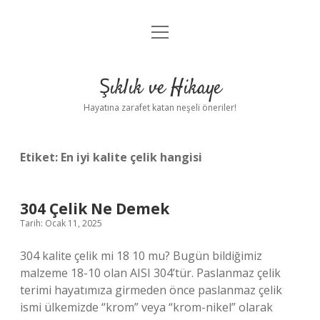
menüyü
Anasayfa
aç
Gizlilik Politikası
Şıklık ve Hikaye
Yasal Uyarı
Hayatına zarafet katan neşeli öneriler!
Hakkımızda
Etiket:
En iyi kalite çelik hangisi
304 Çelik Ne Demek
Tarih: Ocak 11, 2025
304 kalite çelik mi 18 10 mu? Bugün bildiğimiz
malzeme 18-10 olan AISI 304’tür. Paslanmaz çelik
terimi hayatımıza girmeden önce paslanmaz çelik
ismi ülkemizde “krom” veya “krom-nikel” olarak