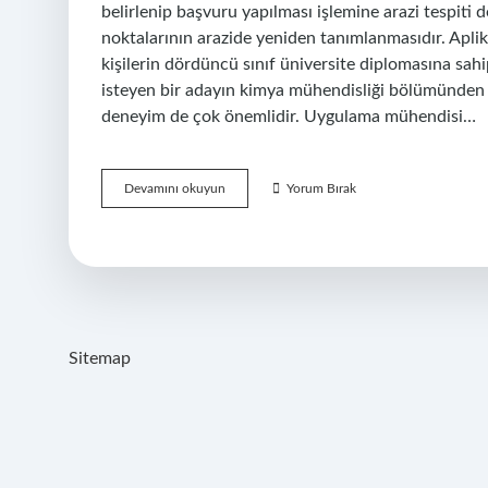
belirlenip başvuru yapılması işlemine arazi tespiti de
noktalarının arazide yeniden tanımlanmasıdır. Apl
kişilerin dördüncü sınıf üniversite diplomasına sah
isteyen bir adayın kimya mühendisliği bölümünden m
deneyim de çok önemlidir. Uygulama mühendisi…
Aplikasyon
Devamını okuyun
Yorum Bırak
Mühendisi
Nedir
Sitemap