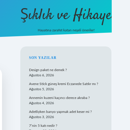
Şıklık ve Hikaye
Hayatına zarafet katan neşeli öneriler!
betxper giriş
SIDEBAR
SON YAZILAR
Design paket ne demek ?
Ağustos 6, 2026
Avene Stick güneş kremi Eczanede Satılır mı ?
Ağustos 5, 2026
Annemin kuzeni kaçıncı derece akraba ?
Ağustos 4, 2026
Adetliyken banyo yapmak adet keser mi ?
Ağustos 3, 2026
7’nin 5 katı nedir ?