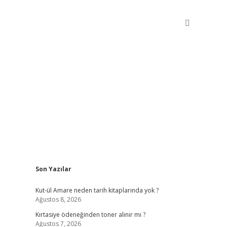
Sidebar
Son Yazılar
betxper giriş
Kut-ül Amare neden tarih kitaplarında yok ?
Ağustos 8, 2026
Kırtasiye ödeneğinden toner alınır mı ?
Ağustos 7, 2026