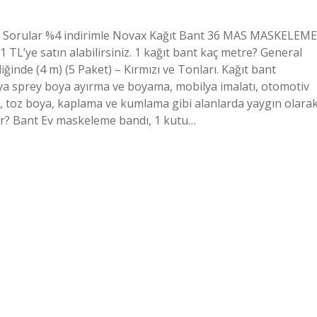
ulan Sorular %4 indirimle Novax Kağıt Bant 36 MAS MASKELEME
’ye satın alabilirsiniz. 1 kağıt bant kaç metre? General
inde (4 m) (5 Paket) – Kırmızı ve Tonları. Kağıt bant
eya sprey boya ayırma ve boyama, mobilya imalatı, otomotiv
ı, toz boya, kaplama ve kumlama gibi alanlarda yaygın olara
var? Bant Ev maskeleme bandı, 1 kutu…