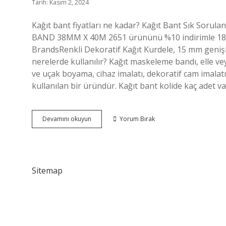
Tarih: Kasım 2, 2024
Kağıt bant fiyatları ne kadar? Kağıt Bant Sık Sor
BAND 38MM X 40M 2651 ürününü %10 indirimle 181 TL
BrandsRenkli Dekoratif Kağıt Kurdele, 15 mm genişliğ
nerelerde kullanılır? Kağıt maskeleme bandı, elle v
ve uçak boyama, cihaz imalatı, dekoratif cam imalat
kullanılan bir üründür. Kağıt bant kolide kaç adet 
Kağıt
Devamını okuyun
Yorum Bırak
Bant
Nerede
Satılır
Sitemap