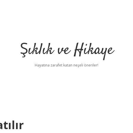
Şıklık ve Hikaye
Hayatına zarafet katan neşeli öneriler!
tılır