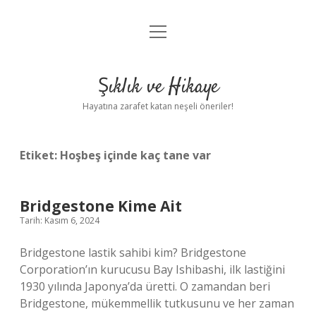
menüyü
Anasayfa
aç
Gizlilik Politikası
Şıklık ve Hikaye
Yasal Uyarı
Hayatına zarafet katan neşeli öneriler!
Hakkımızda
Etiket:
Hoşbeş içinde kaç tane var
Bridgestone Kime Ait
Tarih: Kasım 6, 2024
Bridgestone lastik sahibi kim? Bridgestone
Corporation’ın kurucusu Bay Ishibashi, ilk lastiğini
1930 yılında Japonya’da üretti. O zamandan beri
Bridgestone, mükemmellik tutkusunu ve her zaman