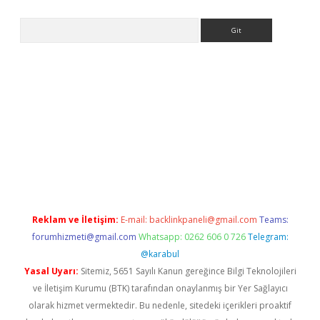
Arama
r giriş
Reklam ve İletişim:
E-mail:
backlinkpaneli@gmail.com
Teams:
forumhizmeti@gmail.com
Whatsapp: 0262 606 0 726
Telegram:
@karabul
Yasal Uyarı:
Sitemiz, 5651 Sayılı Kanun gereğince Bilgi Teknolojileri
ve İletişim Kurumu (BTK) tarafından onaylanmış bir Yer Sağlayıcı
olarak hizmet vermektedir. Bu nedenle, sitedeki içerikleri proaktif