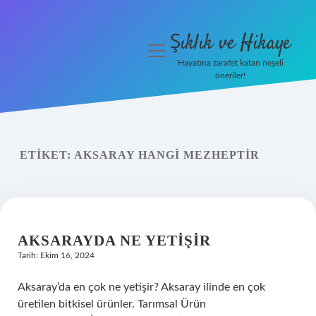
Şıklık ve Hikaye
menüyü
aç
Hayatına zarafet katan neşeli
öneriler!
İHalede Satılmazsa Ne
Olur
Anasayfa
ETIKET:
AKSARAY HANGI MEZHEPTIR
Gizlilik Politikası
Yasal Uyarı
AKSARAYDA NE YETIŞIR
Tarih: Ekim 16, 2024
Aksaray’da en çok ne yetişir? Aksaray ilinde en çok
üretilen bitkisel ürünler. Tarımsal Ürün