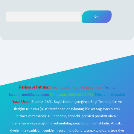
Arama
iş
Reklam ve İletişim:
E-mail:
backlinkpaneli@gmail.com
Teams:
forumhizmeti@gmail.com
Whatsapp: 0262 606 0 726
Telegram: @karabul
Yasal Uyarı:
Sitemiz, 5651 Sayılı Kanun gereğince Bilgi Teknolojileri ve
İletişim Kurumu (BTK) tarafından onaylanmış bir Yer Sağlayıcı olarak
hizmet vermektedir. Bu nedenle, sitedeki içerikleri proaktif olarak
denetleme veya araştırma yükümlülüğümüz bulunmamaktadır. Ancak,
üyelerimiz yazdıkları içeriklerin sorumluluğunu taşımakta olup, siteye üye