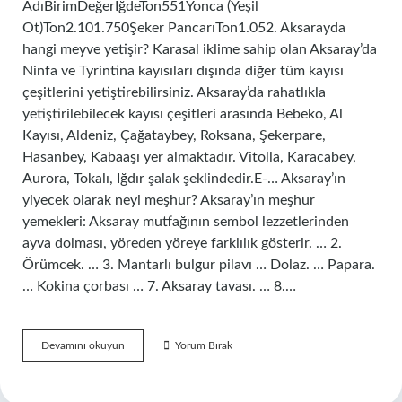
AdıBirimDeğerİğdeTon551Yonca (Yeşil
Ot)Ton2.101.750Şeker PancarıTon1.052. Aksarayda
hangi meyve yetişir? Karasal iklime sahip olan Aksaray’da
Ninfa ve Tyrintina kayısıları dışında diğer tüm kayısı
çeşitlerini yetiştirebilirsiniz. Aksaray’da rahatlıkla
yetiştirilebilecek kayısı çeşitleri arasında Bebeko, Al
Kayısı, Aldeniz, Çağataybey, Roksana, Şekerpare,
Hasanbey, Kabaaşı yer almaktadır. Vitolla, Karacabey,
Aurora, Tokalı, Iğdır şalak şeklindedir.E-… Aksaray’ın
yiyecek olarak neyi meşhur? Aksaray’ın meşhur
yemekleri: Aksaray mutfağının sembol lezzetlerinden
ayva dolması, yöreden yöreye farklılık gösterir. … 2.
Örümcek. … 3. Mantarlı bulgur pilavı … Dolaz. … Papara.
… Kokina çorbası … 7. Aksaray tavası. … 8.…
Aksarayda
Devamını okuyun
Yorum Bırak
Ne
Yetişir