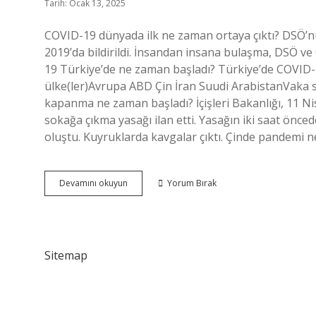
Tarih: Ocak 13, 2025
COVID-19 dünyada ilk ne zaman ortaya çıktı? DSÖ’nü
2019’da bildirildi. İnsandan insana bulaşma, DSÖ ve 
19 Türkiye’de ne zaman başladı? Türkiye’de COVID-19
ülke(ler)Avrupa ABD Çin İran Suudi ArabistanVaka s
kapanma ne zaman başladı? İçişleri Bakanlığı, 11 Ni
sokağa çıkma yasağı ilan etti. Yasağın iki saat önc
oluştu. Kuyruklarda kavgalar çıktı. Çinde pandemi 
Korona
Devamını okuyun
Yorum Bırak
Dünyada
Ne
Zaman
Başladı
Sitemap