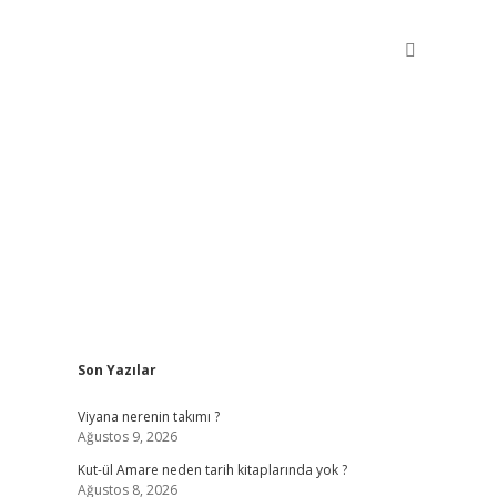
Sidebar
Son Yazılar
betxper giriş
Viyana nerenin takımı ?
Ağustos 9, 2026
Kut-ül Amare neden tarih kitaplarında yok ?
Ağustos 8, 2026