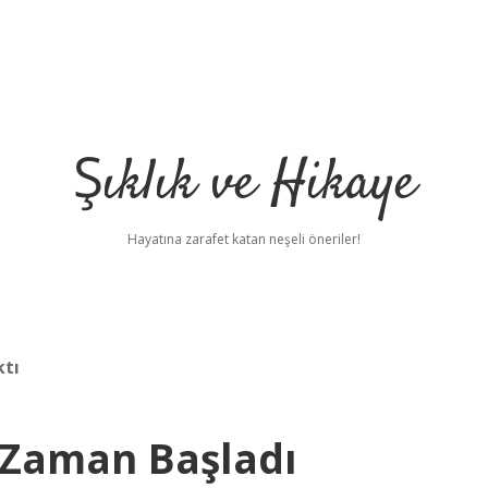
Şıklık ve Hikaye
Hayatına zarafet katan neşeli öneriler!
ktı
Zaman Başladı