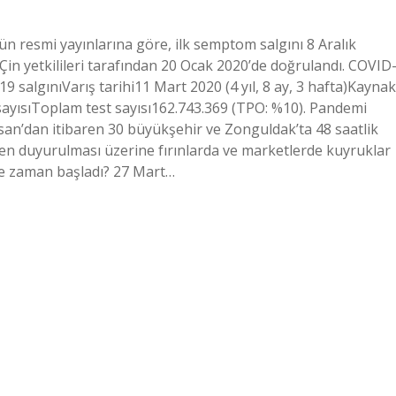
n resmi yayınlarına göre, ilk semptom salgını 8 Aralık
Çin yetkilileri tarafından 20 Ocak 2020’de doğrulandı. COVID
 salgınıVarış tarihi11 Mart 2020 (4 yıl, 8 ay, 3 hafta)Kaynak
ayısıToplam test sayısı162.743.369 (TPO: %10). Pandemi
san’dan itibaren 30 büyükşehir ve Zonguldak’ta 48 saatlik
eden duyurulması üzerine fırınlarda ve marketlerde kuyruklar
ne zaman başladı? 27 Mart…