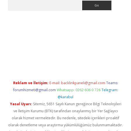
Arama
riş
Reklam ve İletişim:
E-mail:
backlinkpaneli@gmail.com
Teams:
forumhizmeti@gmail.com
Whatsapp: 0262 606 0 726
Telegram:
@karabul
Yasal Uyarı:
Sitemiz, 5651 Sayılı Kanun gereğince Bilgi Teknolojileri
ve İletişim Kurumu (BTK) tarafından onaylanmış bir Yer Sağlayıcı
olarak hizmet vermektedir. Bu nedenle, sitedeki içerikleri proaktif
olarak denetleme veya araştırma yükümlülüğümüz bulunmamaktadır.