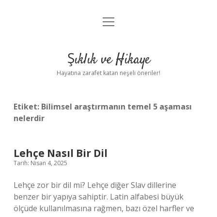
menüyü
Anasayfa
aç
Gizlilik Politikası
Şıklık ve Hikaye
Yasal Uyarı
Hayatına zarafet katan neşeli öneriler!
Hakkımızda
Etiket:
Bilimsel araştırmanın temel 5 aşaması
nelerdir
Lehçe Nasıl Bir Dil
Tarih: Nisan 4, 2025
Lehçe zor bir dil mi? Lehçe diğer Slav dillerine
benzer bir yapıya sahiptir. Latin alfabesi büyük
ölçüde kullanılmasına rağmen, bazı özel harfler ve