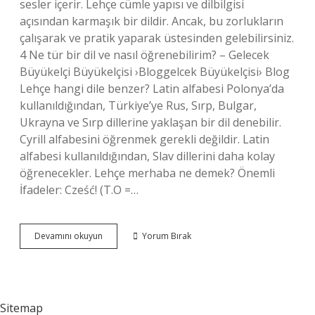
sesler içerir. Lehçe cümle yapısı ve dilbilgisi
açısından karmaşık bir dildir. Ancak, bu zorlukların
çalışarak ve pratik yaparak üstesinden gelebilirsiniz.
4 Ne tür bir dil ve nasıl öğrenebilirim? – Gelecek
Büyükelçi Büyükelçisi ›Bloggelcek Büyükelçisi› Blog
Lehçe hangi dile benzer? Latin alfabesi Polonya’da
kullanıldığından, Türkiye’ye Rus, Sırp, Bulgar,
Ukrayna ve Sırp dillerine yaklaşan bir dil denebilir.
Cyrill alfabesini öğrenmek gerekli değildir. Latin
alfabesi kullanıldığından, Slav dillerini daha kolay
öğrenecekler. Lehçe merhaba ne demek? Önemli
İfadeler: Cześć! (T.O =…
Lehçe
Devamını okuyun
Yorum Bırak
Nasıl
Bir
Dil
Sitemap