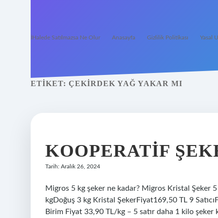
İHalede Satılmazsa Ne Olur
Anasayfa
Gizlilik Politikası
Yasal U
ETIKET:
ÇEKIRDEK YAĞ YAKAR MI
KOOPERATIF ŞEK
Tarih: Aralık 26, 2024
Migros 5 kg şeker ne kadar? Migros Kristal Şeker 5 kg
kgDoğuş 3 kg Kristal ŞekerFiyat169,50 TL 9 SatıcıF
Birim Fiyat 33,90 TL/kg – 5 satır daha 1 kilo şeker