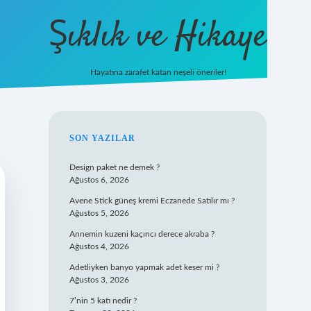
Şıklık ve Hikaye
Hayatına zarafet katan neşeli öneriler!
betxper giriş
SIDEBAR
SON YAZILAR
Design paket ne demek ?
Ağustos 6, 2026
Avene Stick güneş kremi Eczanede Satılır mı ?
Ağustos 5, 2026
Annemin kuzeni kaçıncı derece akraba ?
Ağustos 4, 2026
Adetliyken banyo yapmak adet keser mi ?
Ağustos 3, 2026
7’nin 5 katı nedir ?