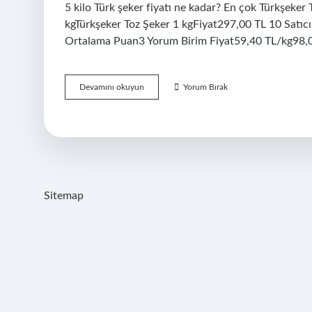
5 kilo Türk şeker fiyatı ne kadar? En çok Türkşeker T
kgTürkşeker Toz Şeker 1 kgFiyat297,00 TL 10 Satıcı
Ortalama Puan3 Yorum Birim Fiyat59,40 TL/kg98,00
Kooperatif
Devamını okuyun
Yorum Bırak
Şeker
Kaç
Tl
Sitemap