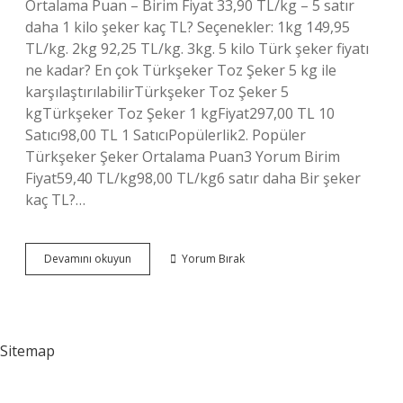
Ortalama Puan – Birim Fiyat 33,90 TL/kg – 5 satır
daha 1 kilo şeker kaç TL? Seçenekler: 1kg 149,95
TL/kg. 2kg 92,25 TL/kg. 3kg. 5 kilo Türk şeker fiyatı
ne kadar? En çok Türkşeker Toz Şeker 5 kg ile
karşılaştırılabilirTürkşeker Toz Şeker 5
kgTürkşeker Toz Şeker 1 kgFiyat297,00 TL 10
Satıcı98,00 TL 1 SatıcıPopülerlik2. Popüler
Türkşeker Şeker Ortalama Puan3 Yorum Birim
Fiyat59,40 TL/kg98,00 TL/kg6 satır daha Bir şeker
kaç TL?…
Kooperatif
Devamını okuyun
Yorum Bırak
Şeker
Kaç
Tl
Sitemap