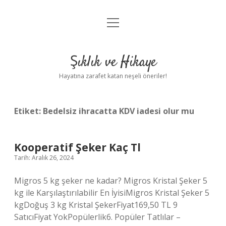
menüyü
Anasayfa
aç
Gizlilik Politikası
Şıklık ve Hikaye
Yasal Uyarı
Hayatına zarafet katan neşeli öneriler!
Hakkımızda
Etiket:
Bedelsiz ihracatta KDV iadesi olur mu
Kooperatif Şeker Kaç Tl
Tarih: Aralık 26, 2024
Migros 5 kg şeker ne kadar? Migros Kristal Şeker 5
kg ile Karşılaştırılabilir En İyisiMigros Kristal Şeker 5
kgDoğuş 3 kg Kristal ŞekerFiyat169,50 TL 9
SatıcıFiyat YokPopülerlik6. Popüler Tatlılar –