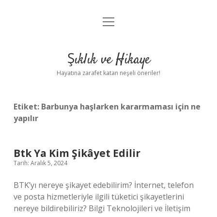
menüyü
Anasayfa
aç
Gizlilik Politikası
Şıklık ve Hikaye
Yasal Uyarı
Hayatına zarafet katan neşeli öneriler!
Hakkımızda
Etiket:
Barbunya haşlarken kararmaması için ne
yapılır
Btk Ya Kim Şikâyet Edilir
Tarih: Aralık 5, 2024
BTK’yı nereye şikayet edebilirim? İnternet, telefon
ve posta hizmetleriyle ilgili tüketici şikayetlerini
nereye bildirebiliriz? Bilgi Teknolojileri ve İletişim