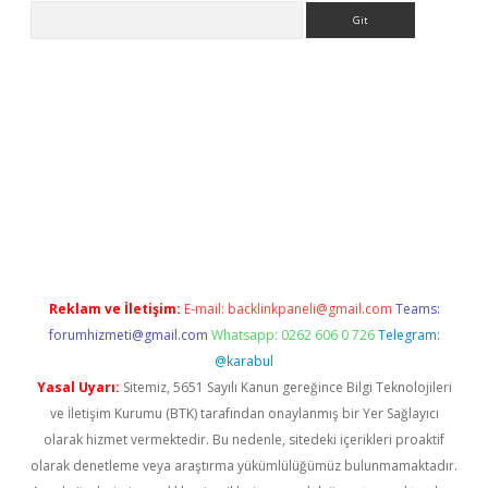
Arama
er giriş
Reklam ve İletişim:
E-mail:
backlinkpaneli@gmail.com
Teams:
forumhizmeti@gmail.com
Whatsapp: 0262 606 0 726
Telegram:
@karabul
Yasal Uyarı:
Sitemiz, 5651 Sayılı Kanun gereğince Bilgi Teknolojileri
ve İletişim Kurumu (BTK) tarafından onaylanmış bir Yer Sağlayıcı
olarak hizmet vermektedir. Bu nedenle, sitedeki içerikleri proaktif
olarak denetleme veya araştırma yükümlülüğümüz bulunmamaktadır.