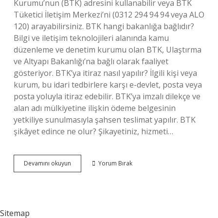
Kurumu’nun (BTK) adresini kullanabilir veya BTK
Tüketici İletişim Merkezi’ni (0312 294 94 94 veya ALO
120) arayabilirsiniz. BTK hangi bakanlığa bağlıdır?
Bilgi ve iletişim teknolojileri alanında kamu
düzenleme ve denetim kurumu olan BTK, Ulaştırma
ve Altyapı Bakanlığı’na bağlı olarak faaliyet
gösteriyor. BTK’ya itiraz nasıl yapılır? İlgili kişi veya
kurum, bu idari tedbirlere karşı e-devlet, posta veya
posta yoluyla itiraz edebilir. BTK’ya imzalı dilekçe ve
alan adı mülkiyetine ilişkin ödeme belgesinin
yetkiliye sunulmasıyla şahsen teslimat yapılır. BTK
şikâyet edince ne olur? Şikayetiniz, hizmeti…
Btk
Devamını okuyun
Yorum Bırak
Ya
Kim
Şikâyet
Edilir
Sitemap