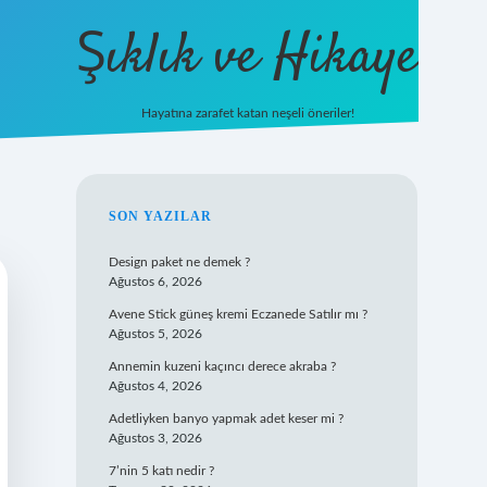
Şıklık ve Hikaye
Hayatına zarafet katan neşeli öneriler!
betxper giriş
SIDEBAR
SON YAZILAR
Design paket ne demek ?
Ağustos 6, 2026
Avene Stick güneş kremi Eczanede Satılır mı ?
Ağustos 5, 2026
Annemin kuzeni kaçıncı derece akraba ?
Ağustos 4, 2026
Adetliyken banyo yapmak adet keser mi ?
Ağustos 3, 2026
7’nin 5 katı nedir ?