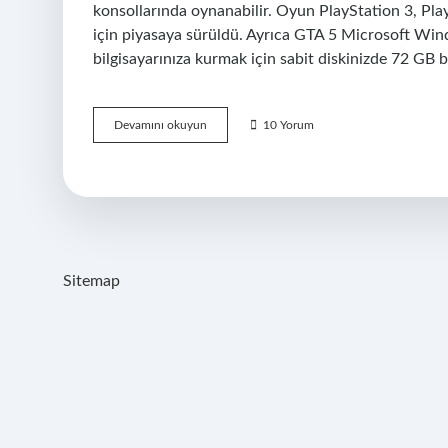
konsollarında oynanabilir. Oyun PlayStation 3, Pla
için piyasaya sürüldü. Ayrıca GTA 5 Microsoft Win
bilgisayarınıza kurmak için sabit diskinizde 72 GB 
Gta
Devamını okuyun
10 Yorum
5
Hangi
Cihazlarda
Oynanır
Sitemap