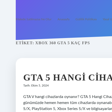
İHalede Satılmazsa Ne Olur
Anasayfa
Gizlilik Politikası
Yasal U
ETIKET:
XBOX 360 GTA 5 KAÇ FPS
GTA 5 HANGI CI
Tarih: Ekim 5, 2024
GTA V hangi cihazlarda oynanır? GTA 5 Hangi Ciha
günümüzde hemen hemen tüm cihazlarda oynanabili
S/X, PlayStation 5, Xbox Series S/X ve bilgisayarl