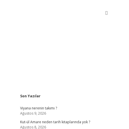
Sidebar
Son Yazılar
betxper giriş
Viyana nerenin takımı ?
Ağustos 9, 2026
Kut-ül Amare neden tarih kitaplarında yok ?
Ağustos 8, 2026