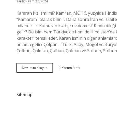
Tarih: Kasım 27, 2024
Kamran kız ismi mi? Kamran, MÖ 16. yüzyılda Hindist
“Kamaram” olarak bilinir. Daha sonra İran ve İsrail’
adlandırılır. Kamuran kürtçe ne demek? Kimin dileği
gelir? Bu isim hem Türkiye’de hem de Hindistan’da ku
karakteri temsil eder. Karan isminin diğer anlamlar
anlama gelir? Çolpan – Türk, Altay, Moğol ve Buryat
Çolbun, Çolmun, Çulban, Çolman ve Solbon, Solbun
Kamran
Devamını okuyun
Yorum Bırak
Ismi
Ne
Anlama
Gelir
Sitemap