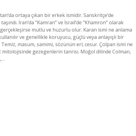
an’da ortaya çıkan bir erkek ismidir. Sanskritçe’de
e taşındı. İran’da “Kamran” ve İsrail’de “Khamron” olarak
 gerçekleşirse mutlu ve huzurlu olur. Karan ismi ne anlama
llanılır ve genellikle koruyucu, güçlü veya anlayışlı bir
ı: Temiz, masum, samimi, sözünün eri; cesur. Çolpan ismi ne
 mitolojisinde gezegenlerin tanrısı. Moğol dilinde Colman,
,…