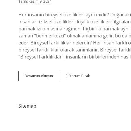
Tarih: Kasım 9, 2024
Her insanın bireysel özellikleri aynı mıdır? Doğadaki t
İnsanlar fiziksel özellikleri, kişilik özellikleri, ilgi 
parmak izi olmasına rağmen, hiçbir iki parmak aynı 
zaman “benmerkezci” olmak anlamına gelir; bu da baş
eder. Bireysel farklılıklar nelerdir? Her insan farklı ö
bireysel farklılıklar olarak tanımlanır. Bireysel farklıl
“Bireysel Farklılıklar”, insanların birbirlerinden na
Bireysel
Devamını okuyun
Yorum Bırak
Özellikleri
Ne
Demek
Sitemap