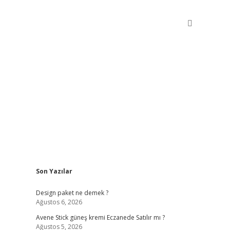
Sidebar
Son Yazılar
betxper giriş
Design paket ne demek ?
Ağustos 6, 2026
Avene Stick güneş kremi Eczanede Satılır mı ?
Ağustos 5, 2026