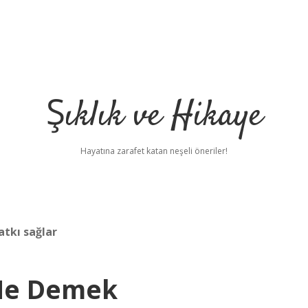
Şıklık ve Hikaye
Hayatına zarafet katan neşeli öneriler!
atkı sağlar
 Ne Demek