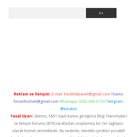
Arama
riş
Reklam ve İletişim:
E-mail:
backlinkpaneli@gmail.com
Teams:
forumhizmeti@gmail.com
Whatsapp: 0262 606 0 726
Telegram:
@karabul
Yasal Uyarı:
Sitemiz, 5651 Sayılı Kanun gereğince Bilgi Teknolojileri
ve İletişim Kurumu (BTK) tarafından onaylanmış bir Yer Sağlayıcı
olarak hizmet vermektedir. Bu nedenle, sitedeki içerikleri proaktif