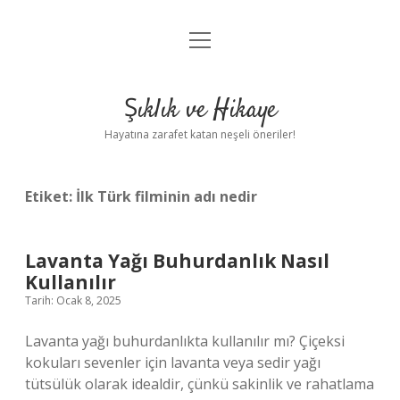
menüyü
Anasayfa
aç
Gizlilik Politikası
Şıklık ve Hikaye
Yasal Uyarı
Hayatına zarafet katan neşeli öneriler!
Hakkımızda
Etiket:
İlk Türk filminin adı nedir
Lavanta Yağı Buhurdanlık Nasıl
Kullanılır
Tarih: Ocak 8, 2025
Lavanta yağı buhurdanlıkta kullanılır mı? Çiçeksi
kokuları sevenler için lavanta veya sedir yağı
tütsülük olarak idealdir, çünkü sakinlik ve rahatlama