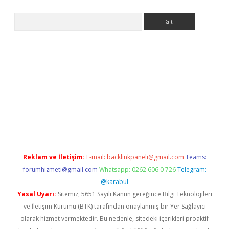
Arama
riş
Reklam ve İletişim:
E-mail:
backlinkpaneli@gmail.com
Teams:
forumhizmeti@gmail.com
Whatsapp: 0262 606 0 726
Telegram:
@karabul
Yasal Uyarı:
Sitemiz, 5651 Sayılı Kanun gereğince Bilgi Teknolojileri
ve İletişim Kurumu (BTK) tarafından onaylanmış bir Yer Sağlayıcı
olarak hizmet vermektedir. Bu nedenle, sitedeki içerikleri proaktif