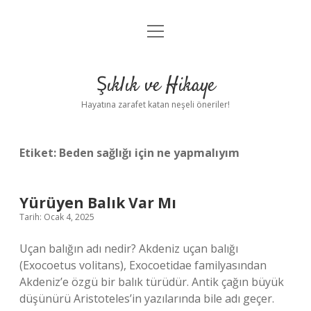
menüyü
Anasayfa
aç
Gizlilik Politikası
Şıklık ve Hikaye
Yasal Uyarı
Hayatına zarafet katan neşeli öneriler!
Hakkımızda
Etiket:
Beden sağlığı için ne yapmalıyım
Yürüyen Balık Var Mı
Tarih: Ocak 4, 2025
Uçan balığın adı nedir? Akdeniz uçan balığı
(Exocoetus volitans), Exocoetidae familyasından
Akdeniz’e özgü bir balık türüdür. Antik çağın büyük
düşünürü Aristoteles’in yazılarında bile adı geçer.