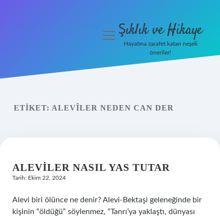
Şıklık ve Hikaye
menüyü
aç
Hayatına zarafet katan neşeli
öneriler!
İHalede Satılmazsa Ne
Olur
Anasayfa
ETIKET:
ALEVÎLER NEDEN CAN DER
Gizlilik Politikası
Yasal Uyarı
ALEVILER NASIL YAS TUTAR
Tarih: Ekim 22, 2024
Alevi biri ölünce ne denir? Alevi-Bektaşi geleneğinde bir
kişinin “öldüğü” söylenmez, “Tanrı’ya yaklaştı, dünyası