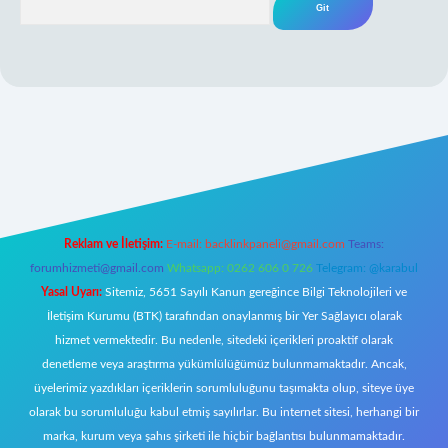
xper giriş
Reklam ve İletişim:
E-mail:
backlinkpaneli@gmail.com
Teams:
forumhizmeti@gmail.com
Whatsapp: 0262 606 0 726
Telegram: @karabul
Yasal Uyarı:
Sitemiz, 5651 Sayılı Kanun gereğince Bilgi Teknolojileri ve
İletişim Kurumu (BTK) tarafından onaylanmış bir Yer Sağlayıcı olarak
hizmet vermektedir. Bu nedenle, sitedeki içerikleri proaktif olarak
denetleme veya araştırma yükümlülüğümüz bulunmamaktadır. Ancak,
üyelerimiz yazdıkları içeriklerin sorumluluğunu taşımakta olup, siteye üye
olarak bu sorumluluğu kabul etmiş sayılırlar. Bu internet sitesi, herhangi bir
marka, kurum veya şahıs şirketi ile hiçbir bağlantısı bulunmamaktadır.