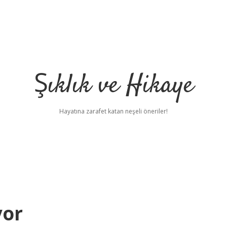
Şıklık ve Hikaye
Hayatına zarafet katan neşeli öneriler!
yor