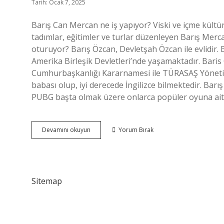
Tarih: Ocak 7, 2025
Barış Can Mercan ne iş yapıyor? Viski ve içme kültür
tadımlar, eğitimler ve turlar düzenleyen Barış Merc
oturuyor? Barış Özcan, Devletşah Özcan ile evlidir. Bu 
Amerika Birleşik Devletleri’nde yaşamaktadır. Baris C
Cumhurbaşkanlığı Kararnamesi ile TÜRASAŞ Yönetim 
babası olup, iyi derecede İngilizce bilmektedir. B
PUBG başta olmak üzere onlarca popüler oyuna ait 
Barış
Devamını okuyun
Yorum Bırak
Can
Ne
Iş
Yapıyor
Sitemap