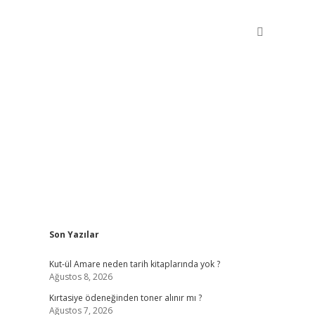
Sidebar
Son Yazılar
betxper giriş
Kut-ül Amare neden tarih kitaplarında yok ?
Ağustos 8, 2026
Kırtasiye ödeneğinden toner alınır mı ?
Ağustos 7, 2026