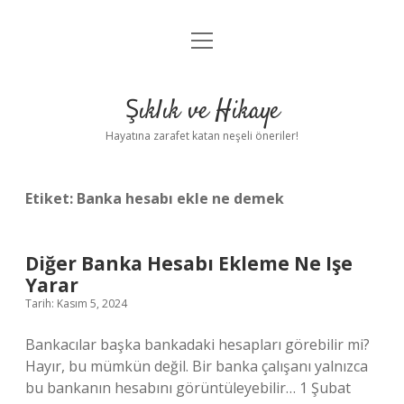
menüyü
Anasayfa
aç
Gizlilik Politikası
Şıklık ve Hikaye
Yasal Uyarı
Hayatına zarafet katan neşeli öneriler!
Hakkımızda
Etiket:
Banka hesabı ekle ne demek
Diğer Banka Hesabı Ekleme Ne Işe
Yarar
Tarih: Kasım 5, 2024
Bankacılar başka bankadaki hesapları görebilir mi?
Hayır, bu mümkün değil. Bir banka çalışanı yalnızca
bu bankanın hesabını görüntüleyebilir… 1 Şubat