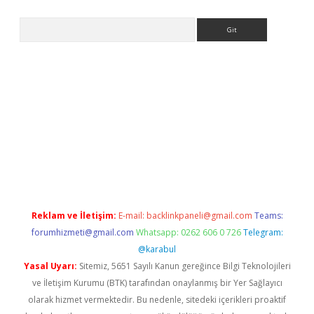
Arama
riş
Reklam ve İletişim:
E-mail:
backlinkpaneli@gmail.com
Teams:
forumhizmeti@gmail.com
Whatsapp: 0262 606 0 726
Telegram:
@karabul
Yasal Uyarı:
Sitemiz, 5651 Sayılı Kanun gereğince Bilgi Teknolojileri
ve İletişim Kurumu (BTK) tarafından onaylanmış bir Yer Sağlayıcı
olarak hizmet vermektedir. Bu nedenle, sitedeki içerikleri proaktif