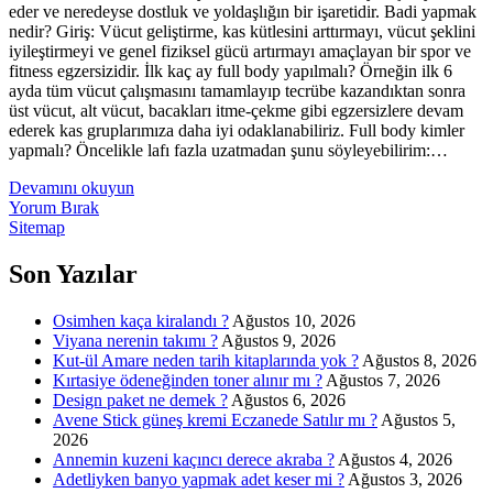
eder ve neredeyse dostluk ve yoldaşlığın bir işaretidir. Badi yapmak
nedir? Giriş: Vücut geliştirme, kas kütlesini arttırmayı, vücut şeklini
iyileştirmeyi ve genel fiziksel gücü artırmayı amaçlayan bir spor ve
fitness egzersizidir. İlk kaç ay full body yapılmalı? Örneğin ilk 6
ayda tüm vücut çalışmasını tamamlayıp tecrübe kazandıktan sonra
üst vücut, alt vücut, bacakları itme-çekme gibi egzersizlere devam
ederek kas gruplarımıza daha iyi odaklanabiliriz. Full body kimler
yapmalı? Öncelikle lafı fazla uzatmadan şunu söyleyebilirim:…
Badi
Devamını okuyun
Çalışmak
Yorum Bırak
Ne
Sitemap
Demek
Sidebar
Son Yazılar
Osimhen kaça kiralandı ?
Ağustos 10, 2026
Viyana nerenin takımı ?
Ağustos 9, 2026
Kut-ül Amare neden tarih kitaplarında yok ?
Ağustos 8, 2026
Kırtasiye ödeneğinden toner alınır mı ?
Ağustos 7, 2026
Design paket ne demek ?
Ağustos 6, 2026
Avene Stick güneş kremi Eczanede Satılır mı ?
Ağustos 5,
2026
Annemin kuzeni kaçıncı derece akraba ?
Ağustos 4, 2026
Adetliyken banyo yapmak adet keser mi ?
Ağustos 3, 2026