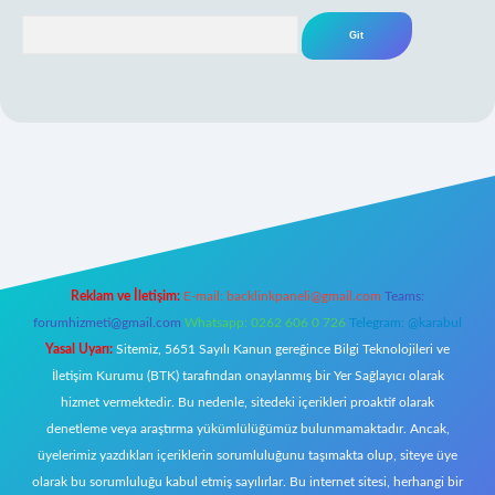
Arama
xper giriş
Reklam ve İletişim:
E-mail:
backlinkpaneli@gmail.com
Teams:
forumhizmeti@gmail.com
Whatsapp: 0262 606 0 726
Telegram: @karabul
Yasal Uyarı:
Sitemiz, 5651 Sayılı Kanun gereğince Bilgi Teknolojileri ve
İletişim Kurumu (BTK) tarafından onaylanmış bir Yer Sağlayıcı olarak
hizmet vermektedir. Bu nedenle, sitedeki içerikleri proaktif olarak
denetleme veya araştırma yükümlülüğümüz bulunmamaktadır. Ancak,
üyelerimiz yazdıkları içeriklerin sorumluluğunu taşımakta olup, siteye üye
olarak bu sorumluluğu kabul etmiş sayılırlar. Bu internet sitesi, herhangi bir