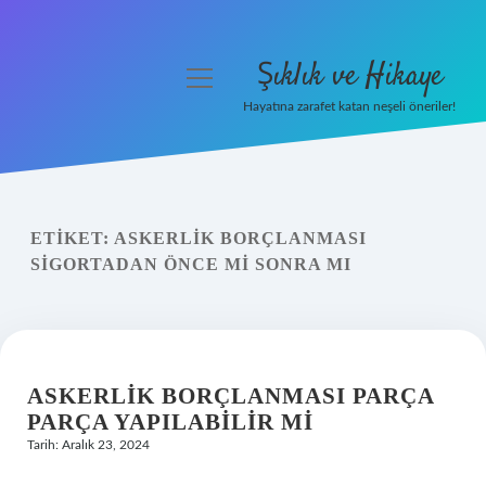
Şıklık ve Hikaye
menüyü
aç
Hayatına zarafet katan neşeli öneriler!
Anasayfa
Gizlilik Politikası
ETIKET:
ASKERLIK BORÇLANMASI
Yasal Uyarı
SIGORTADAN ÖNCE MI SONRA MI
Hakkımızda
ASKERLIK BORÇLANMASI PARÇA
PARÇA YAPILABILIR MI
Tarih: Aralık 23, 2024