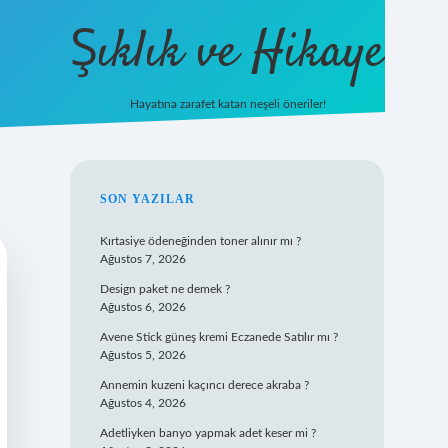
Şıklık ve Hikaye
Hayatına zarafet katan neşeli öneriler!
betxper giriş
SIDEBAR
SON YAZILAR
Kırtasiye ödeneğinden toner alınır mı ?
Ağustos 7, 2026
Design paket ne demek ?
Ağustos 6, 2026
Avene Stick güneş kremi Eczanede Satılır mı ?
Ağustos 5, 2026
Annemin kuzeni kaçıncı derece akraba ?
Ağustos 4, 2026
Adetliyken banyo yapmak adet keser mi ?