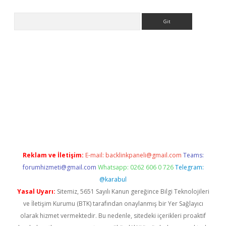
Arama
riş
Reklam ve İletişim:
E-mail:
backlinkpaneli@gmail.com
Teams:
forumhizmeti@gmail.com
Whatsapp: 0262 606 0 726
Telegram:
@karabul
Yasal Uyarı:
Sitemiz, 5651 Sayılı Kanun gereğince Bilgi Teknolojileri
ve İletişim Kurumu (BTK) tarafından onaylanmış bir Yer Sağlayıcı
olarak hizmet vermektedir. Bu nedenle, sitedeki içerikleri proaktif