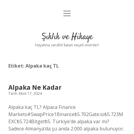
menüyü
Anasayfa
aç
Gizlilik Politikası
Şıklık ve Hikaye
Yasal Uyarı
Hayatına zarafet katan neşeli öneriler!
Hakkımızda
Etiket:
Alpaka kaç TL
Alpaka Ne Kadar
Tarih: Ekim 17, 2024
Alpaka kaç TL? Alpaca Finance
Markets#SwapPrice1Binance₺5.702Gate.io₺5.723M
EXC₺5.724Bitget₺5. Türkiye’de alpaka var mı?
Sadece Almanya’da şu anda 2.000 alpaka bulunuyor.