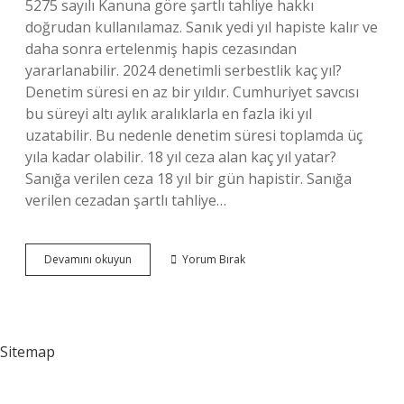
5275 sayılı Kanuna göre şartlı tahliye hakkı
doğrudan kullanılamaz. Sanık yedi yıl hapiste kalır ve
daha sonra ertelenmiş hapis cezasından
yararlanabilir. 2024 denetimli serbestlik kaç yıl?
Denetim süresi en az bir yıldır. Cumhuriyet savcısı
bu süreyi altı aylık aralıklarla en fazla iki yıl
uzatabilir. Bu nedenle denetim süresi toplamda üç
yıla kadar olabilir. 18 yıl ceza alan kaç yıl yatar?
Sanığa verilen ceza 18 yıl bir gün hapistir. Sanığa
verilen cezadan şartlı tahliye…
Uyuşturucudan
Devamını okuyun
Yorum Bırak
15
Yıl
Ceza
Alan
Ne
Sitemap
Kadar
Yatar
2024