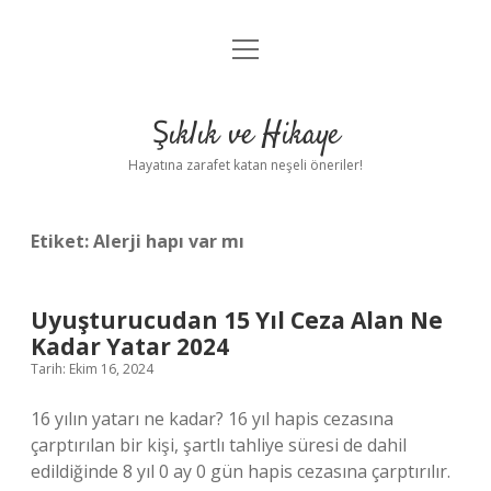
menüyü
Anasayfa
aç
Gizlilik Politikası
Şıklık ve Hikaye
Yasal Uyarı
Hayatına zarafet katan neşeli öneriler!
Hakkımızda
Etiket:
Alerji hapı var mı
Uyuşturucudan 15 Yıl Ceza Alan Ne
Kadar Yatar 2024
Tarih: Ekim 16, 2024
16 yılın yatarı ne kadar? 16 yıl hapis cezasına
çarptırılan bir kişi, şartlı tahliye süresi de dahil
edildiğinde 8 yıl 0 ay 0 gün hapis cezasına çarptırılır.