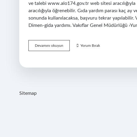
ve talebi www.alo174.gov.tr ​​web sitesi aracılığıy
aracılığıyla öğrenebilir. Gıda yardım parası kaç ay veri
sonunda kullanılacaksa, başvuru tekrar yapılabilir
Dimen-gida yardımı. Vakıflar Genel Müdürlüğü ›Y
Gıda
Devamını okuyun
Yorum Bırak
Desteği
Ne
Demek
Sitemap