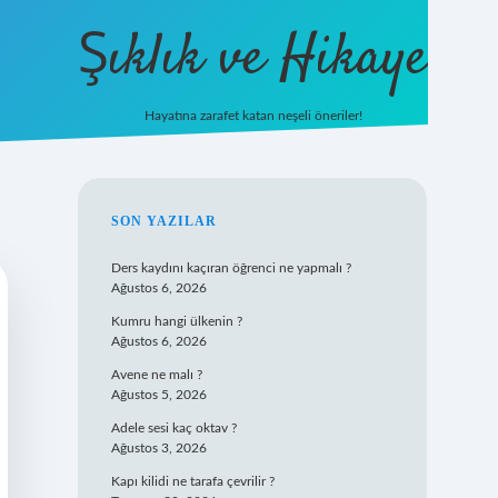
Şıklık ve Hikaye
Hayatına zarafet katan neşeli öneriler!
betxper giriş
SIDEBAR
SON YAZILAR
Ders kaydını kaçıran öğrenci ne yapmalı ?
Ağustos 6, 2026
Kumru hangi ülkenin ?
Ağustos 6, 2026
Avene ne malı ?
Ağustos 5, 2026
Adele sesi kaç oktav ?
Ağustos 3, 2026
Kapı kilidi ne tarafa çevrilir ?