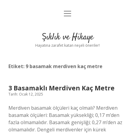
menüyü
Anasayfa
aç
Gizlilik Politikası
Şıklık ve Hikaye
Yasal Uyarı
Hayatına zarafet katan neşeli öneriler!
Hakkımızda
Etiket:
9 basamak merdiven kaç metre
3 Basamaklı Merdiven Kaç Metre
Tarih: Ocak 12, 2025
Merdiven basamak ölçüleri kaç olmalı? Merdiven
basamak ölçüleri: Basamak yüksekliği; 0,17 m’den
fazla olmamalıdır. Basamak genişliği; 0,27 m’den az
olmamalıdır. Dengeli merdivenler için kürek