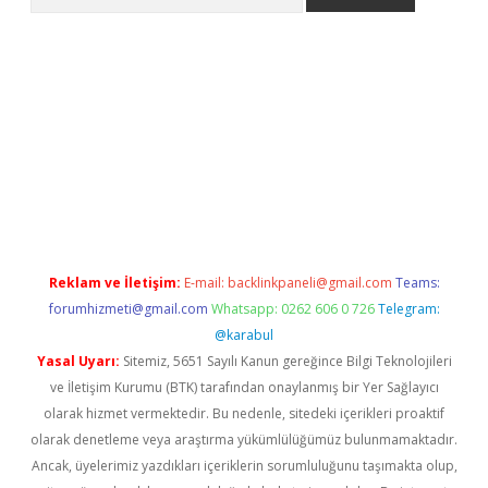
riş
Reklam ve İletişim:
E-mail:
backlinkpaneli@gmail.com
Teams:
forumhizmeti@gmail.com
Whatsapp: 0262 606 0 726
Telegram:
@karabul
Yasal Uyarı:
Sitemiz, 5651 Sayılı Kanun gereğince Bilgi Teknolojileri
ve İletişim Kurumu (BTK) tarafından onaylanmış bir Yer Sağlayıcı
olarak hizmet vermektedir. Bu nedenle, sitedeki içerikleri proaktif
olarak denetleme veya araştırma yükümlülüğümüz bulunmamaktadır.
Ancak, üyelerimiz yazdıkları içeriklerin sorumluluğunu taşımakta olup,