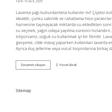
Tarih: Ocak 8, 2025
Lavanta yağı buhurdanlıkta kullanılır mı? Çiçeksi kok
idealdir, çünkü sakinlik ve rahatlama hissi yaratırl
haznesine taşmayacak miktarda su ekledikten sonra, 
su seçmek, yağın odaya yayılma süresini hızlandır
istiyorsanız, soğuk su kullanmak iyi bir fikirdir. La
gevşeme, cilde masaj yaparken kullanılan lavanta esan
Ayrıca duş jellerine veya vücut losyonlarına birkaç
Lavanta
Devamını okuyun
Yorum Bırak
Yağı
Buhurdanlık
Nasıl
Kullanılır
Sitemap