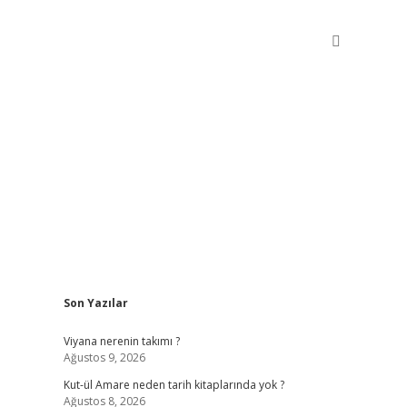
Sidebar
Son Yazılar
betxper giriş
Viyana nerenin takımı ?
Ağustos 9, 2026
Kut-ül Amare neden tarih kitaplarında yok ?
Ağustos 8, 2026