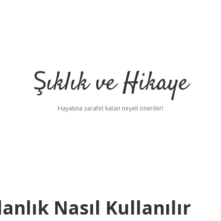
Şıklık ve Hikaye
Hayatına zarafet katan neşeli öneriler!
nlık Nasıl Kullanılır