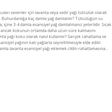
uları sevenler için lavanta veya sedir yağı tütsülük olarak
ar. Buhurdanlığa kaç damla yağ damlatılır? Tütsülüğün su
içine 3-4 damla esansiyel yağ damlatmanız yeterlidir. Sıcak
ır, ancak kokunun ortamda daha uzun süre kalmasını
vanta yağı koku olarak nasıl kullanılır? Gerçek rahatlama ve
siyel yağının katı yağlarla seyreltilmesiyle elde edilir.
 damla lavanta esansiyel yağı eklemek cildin rahatlamasına…