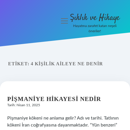
Şıklık ve Hikaye
menüyü
aç
Hayatına zarafet katan neşeli
öneriler!
İHalede Satılmazsa Ne
Olur
Anasayfa
ETIKET:
4 KIŞILIK AILEYE NE DENIR
Gizlilik Politikası
Yasal Uyarı
PIŞMANIYE HIKAYESI NEDIR
Tarih: Nisan 11, 2025
Pişmaniye kökeni ne anlama gelir? Adı ve tarihi. Tatlının
kökeni İran coğrafyasına dayanmaktadır. “Yün benzeri”