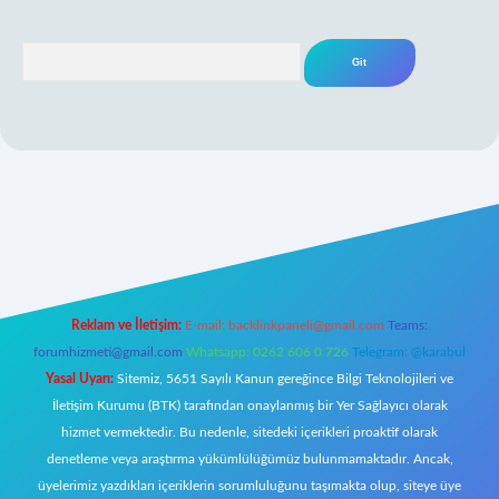
Arama
iş
Reklam ve İletişim:
E-mail:
backlinkpaneli@gmail.com
Teams:
forumhizmeti@gmail.com
Whatsapp: 0262 606 0 726
Telegram: @karabul
Yasal Uyarı:
Sitemiz, 5651 Sayılı Kanun gereğince Bilgi Teknolojileri ve
İletişim Kurumu (BTK) tarafından onaylanmış bir Yer Sağlayıcı olarak
hizmet vermektedir. Bu nedenle, sitedeki içerikleri proaktif olarak
denetleme veya araştırma yükümlülüğümüz bulunmamaktadır. Ancak,
üyelerimiz yazdıkları içeriklerin sorumluluğunu taşımakta olup, siteye üye