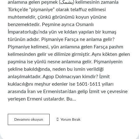
anlamına gelen peşmek (پشمک) kelimesinin zamanla
Türkçe’de “pişmaniye” olarak telaffuz edilmesi
muhtemeldir, çünkü görünümü koyun yününe
benzemektedir. Peşmine ayrıca Osmanlı
İmparatorluğu’nda yün ve kıldan yapılan bir kumaş
türünün adıdır. Pişmaniye Farsça ne anlama gelir?
Pişmaniye kelimesi, yün anlamına gelen Farsça pashm
kelimesinden gelir ve dilimize girmiştir. Aynı kökten gelen
paşmina ise yünlü nesne anlamına gelir. Pişmaniyenin
şekline bakıldığında, neden bu ismin verildiği
anlaşılmaktadır. Agop Dolmacıyan kimdir? İzmit
kuklacılığını meşhur edenler ise 1601-1611 yılları
arasında İran ve Ermenistan’dan gelip İzmit ve çevresine
yerleşen Ermeni ustalardır. Bu…
Pişmaniye
Devamını okuyun
Yorum Bırak
Hikayesi
Nedir