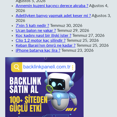
Ağustos 5, 2026
Annemin kuzeni kaçıncı derece akraba ?
Ağustos 4,
2026
Adetliyken banyo yapmak adet keser mi ?
Ağustos 3,
2026
7’nin 5 katı nedir ?
Temmuz 30, 2026
Uçan balon ne yakar ?
Temmuz 29, 2026
Koç kadını nasıl bir ilişki ister ?
Temmuz 27, 2026
Clio 1.2 motor kaç silindir ?
Temmuz 25, 2026
Keban Barajı’nın ömrü ne kadar ?
Temmuz 25, 2026
iPhone batarya kaç lira ?
Temmuz 23, 2026