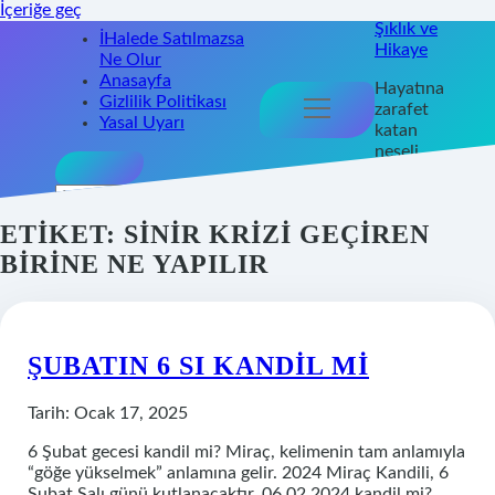
İçeriğe geç
Şıklık ve
İHalede Satılmazsa
Hikaye
Ne Olur
Anasayfa
Hayatına
Gizlilik Politikası
menüyü
zarafet
aç
Yasal Uyarı
katan
neşeli
öneriler!
Arama
ETIKET:
SINIR KRIZI GEÇIREN
BIRINE NE YAPILIR
ŞUBATIN 6 SI KANDIL MI
Tarih: Ocak 17, 2025
6 Şubat gecesi kandil mi? Miraç, kelimenin tam anlamıyla
“göğe yükselmek” anlamına gelir. 2024 Miraç Kandili, 6
Şubat Salı günü kutlanacaktır. 06.02.2024 kandil mi?