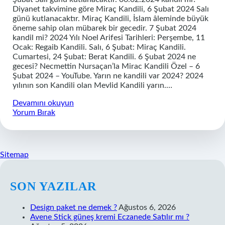
Diyanet takvimine göre Miraç Kandili, 6 Şubat 2024 Salı
günü kutlanacaktır. Miraç Kandili, İslam âleminde büyük
öneme sahip olan mübarek bir gecedir. 7 Şubat 2024
kandil mi? 2024 Yılı Noel Arifesi Tarihleri: Perşembe, 11
Ocak: Regaib Kandili. Salı, 6 Şubat: Miraç Kandili.
Cumartesi, 24 Şubat: Berat Kandili. 6 Şubat 2024 ne
gecesi? Necmettin Nursaçan’la Mirac Kandili Özel – 6
Şubat 2024 – YouTube. Yarın ne kandili var 2024? 2024
yılının son Kandili olan Mevlid Kandili yarın.…
Şubatın
Devamını okuyun
6
Yorum Bırak
Sı
Kandil
Mi
Sitemap
SIDEBAR
SON YAZILAR
Design paket ne demek ?
Ağustos 6, 2026
Avene Stick güneş kremi Eczanede Satılır mı ?