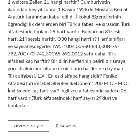
1 weitere Zeilen 21 hangi harftir? Cumhuriyetin
ilanından beş yıl sonra, 1 Kasım 1928’de Mustafa Kemal
Atatürk tarafından kabul edildi. İlkokul öğrencilerinin
öğrendiği ilk derslerden biri Türk alfabesi ve sırasıdır. Türk
alfabesinde toplam 29 harf vardır. Bunlardan 8’i sesli
harf, 21’i sessiz harftir. O30 hangi harftir? Harf sınıfları
ve sayısal eşdeğerleriA95-1004,00B80-843,00B-75-
792,70C+70-742,30C65-692,0012 satır daha Türk
alfabesi kaç harftir? Bir dilin harflerinin belirli bir sıraya
göre dizilmesine alfabe denir. Latin harflerine dayanan
Türk alfabesi, 1.XI. En eski alfabe hangisidir? Fenike
AlfabesiTürüAlfabeDilleriFenikeDönem1200 M.Ö.–M.Ö.
İngilizcede kaç harf var? İngilizce alfabesinde sadece 26
harf vardır (Türk alfabesindeki harf sayısı 29’dur) ve
bunlarla…
19
Devamını okuyun
14 Yorum
Harf
Nedir