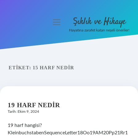
Şıklık ve Hikaye
menüyü
aç
Hayatına zarafet katan neşeli öneriler!
Anasayfa
Gizlilik Politikası
ETIKET:
15 HARF NEDIR
Yasal Uyarı
Hakkımızda
19 HARF NEDIR
Tarih: Ekim 9, 2024
19 harf hangisi?
KleinbuchstabenSequenceLetter18Oo19AM20Pp21Rr1