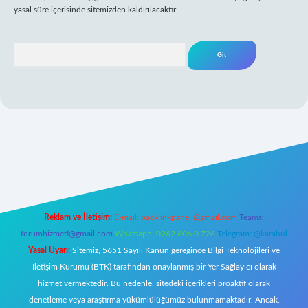
yasal süre içerisinde sitemizden kaldırılacaktır.
Arama
betxper giriş
Reklam ve İletişim:
E-mail:
backlinkpaneli@gmail.com
Teams:
forumhizmeti@gmail.com
Whatsapp: 0262 606 0 726
Telegram: @karabul
Yasal Uyarı:
Sitemiz, 5651 Sayılı Kanun gereğince Bilgi Teknolojileri ve
İletişim Kurumu (BTK) tarafından onaylanmış bir Yer Sağlayıcı olarak
hizmet vermektedir. Bu nedenle, sitedeki içerikleri proaktif olarak
denetleme veya araştırma yükümlülüğümüz bulunmamaktadır. Ancak,