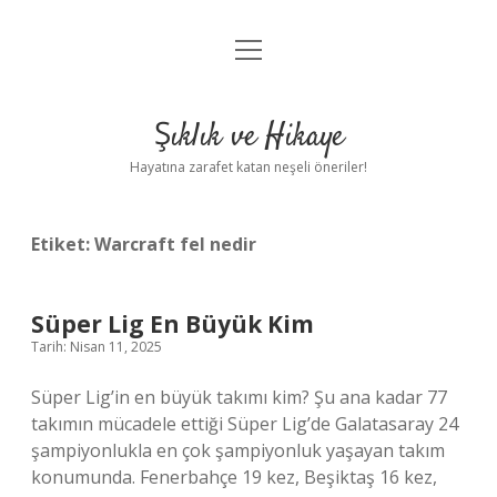
menüyü
Anasayfa
aç
Gizlilik Politikası
Şıklık ve Hikaye
Yasal Uyarı
Hayatına zarafet katan neşeli öneriler!
Hakkımızda
Etiket:
Warcraft fel nedir
Süper Lig En Büyük Kim
Tarih: Nisan 11, 2025
Süper Lig’in en büyük takımı kim? Şu ana kadar 77
takımın mücadele ettiği Süper Lig’de Galatasaray 24
şampiyonlukla en çok şampiyonluk yaşayan takım
konumunda. Fenerbahçe 19 kez, Beşiktaş 16 kez,