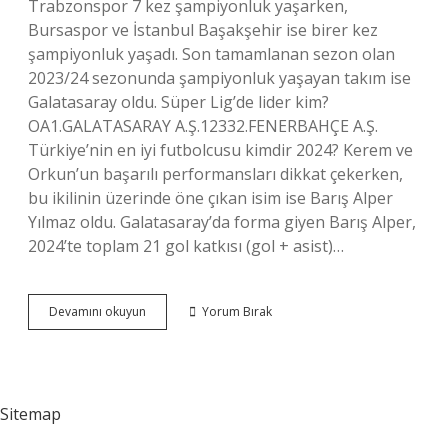
Trabzonspor 7 kez şampiyonluk yaşarken,
Bursaspor ve İstanbul Başakşehir ise birer kez
şampiyonluk yaşadı. Son tamamlanan sezon olan
2023/24 sezonunda şampiyonluk yaşayan takım ise
Galatasaray oldu. Süper Lig’de lider kim?
OA1.GALATASARAY A.Ş.12332.FENERBAHÇE A.Ş.
Türkiye’nin en iyi futbolcusu kimdir 2024? Kerem ve
Orkun’un başarılı performansları dikkat çekerken,
bu ikilinin üzerinde öne çıkan isim ise Barış Alper
Yılmaz oldu. Galatasaray’da forma giyen Barış Alper,
2024’te toplam 21 gol katkısı (gol + asist)…
Süper
Devamını okuyun
Yorum Bırak
Lig
En
Büyük
Kim
Sitemap