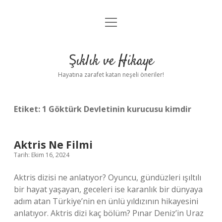
menüyü
Anasayfa
aç
Gizlilik Politikası
Şıklık ve Hikaye
Yasal Uyarı
Hayatına zarafet katan neşeli öneriler!
Hakkımızda
Etiket:
1 Göktürk Devletinin kurucusu kimdir
Aktris Ne Filmi
Tarih: Ekim 16, 2024
Aktris dizisi ne anlatıyor? Oyuncu, gündüzleri ışıltılı
bir hayat yaşayan, geceleri ise karanlık bir dünyaya
adım atan Türkiye’nin en ünlü yıldızının hikayesini
anlatıyor. Aktris dizi kaç bölüm? Pınar Deniz’in Uraz