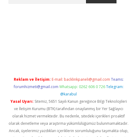
iş
Reklam ve İletişim:
E-mail:
backlinkpaneli@gmail.com
Teams:
forumhizmeti@gmail.com
Whatsapp: 0262 606 0 726
Telegram:
@karabul
Yasal Uyarı:
Sitemiz, 5651 Sayılı Kanun gereğince Bilgi Teknolojileri
ve İletişim Kurumu (BTK) tarafından onaylanmış bir Yer Sağlayıcı
olarak hizmet vermektedir. Bu nedenle, sitedeki içerikleri proaktif
olarak denetleme veya araştırma yükümlülüğümüz bulunmamaktadır.
Ancak, üyelerimiz yazdıkları içeriklerin sorumluluğunu taşımakta olup,